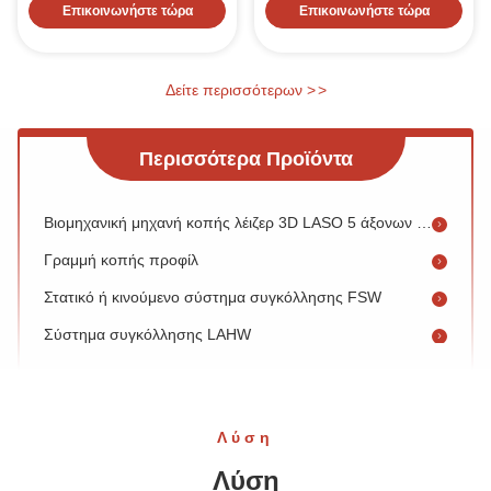
Επικοινωνήστε τώρα
Επικοινωνήστε τώρα
Μηχανή κοπής λέιζερ LAAU
Μηχανή κοπής λέιζερ μεγάλου μεγέθους LAI
Δείτε περισσότερων
>
>
1000W-30000W Βιομηχανική μηχανή laser LAS
Μηχανή κοπής λέιζερ LAAU
Περισσότερα Προϊόντα
Μηχανή κοπής λέιζερ μεγάλου μεγέθους LAI
Βιομηχανική μηχανή κοπής λέιζερ 3D LASO 5 άξονων 1000-6000W
Γραμμή κοπής προφίλ
Στατικό ή κινούμενο σύστημα συγκόλλησης FSW
Σύστημα συγκόλλησης LAHW
Σύστημα συγκόλλησης μικροεπιφάνσεων
Συστήματα συγκόλλησης με μπλοκ πάνελ
Σύστημα συγκόλλησης στενού διαστήματος SAW250
Λύση
Εσωτερική συγκόλληση καμπυλωμένου αγκώνα
Λύση