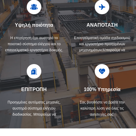
Υψηλή ποιότητα
ΑΝΑΠΟΤΑΣΗ
Η επιχείρηση έχει αυστηρά το
Επαγγελματική ομάδα σχεδιασμού
ποιοτικό σύστημα ελέγχου και το
και εργαστήριο προηγμένων
επαγγελματικό εργαστήριο δοκιμής.
μηχανημάτων.Μπορούμε να
συνεργαστούμε για την ανάπτυξη
των προϊόντων που χρειάζεστε.
ΕΠΙΤΡΟΠΗ
100% Υπηρεσία
Προηγμένες αυτόματες μηχανές,
Σας βοηθήστε να βρείτε την
αυστηρά σύστημα ελέγχου
καλύτερη λύση για όλες τις
διαδικασίας. Μπορούμε να
ανησυχίες σας.
κατασκευάσουμε όλο τον εξοπλισμό
με βάση την απαίτησή σας.