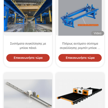
Video
Συστήματα συγκόλλησης με
Πλήρως αυτόματο σύστημα
μπλοκ πάνελ
συγκόλλησης ρομπότ μπλοκ με
νοημοσύνη αποφυγής
εμποδίων και συγχρονισμό
Επικοινωνήστε τώρα
Επικοινωνήστε τώρα
πολλαπλών ρομπότ για
ναυπηγική βιομηχανία