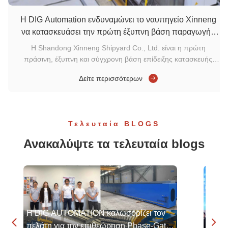
Η DIG Automation ενδυναμώνει το ναυπηγείο Xinneng
να κατασκευάσει την πρώτη έξυπνη βάση παραγωγής
πλοίων νέας ενέργειας στην Κίνα
Η Shandong Xinneng Shipyard Co., Ltd. είναι η πρώτη
πράσινη, έξυπνη και σύγχρονη βάση επίδειξης κατασκευής
πλοίων νέας ενέργειας εσωτερικής ναυσιπλοΐας της Κίνας, που
Δείτε περισσότερων
ενσωματώνει Ε&Α, σχεδιασμό και έξυπνη κατασκευή. Ιδρύθηκε
από κοινού από τον Όμιλο Shandong Ronghui, τον Όμιλο
CIMC, το CATL και το Τ...
Τελευταία BLOGS
Ανακαλύψτε τα τελευταία blogs
Η DIG AUTOMATION καλωσορίζει τον
Από τ


πελάτη για την επιθεώρηση Phase-Gate,
Το Δι