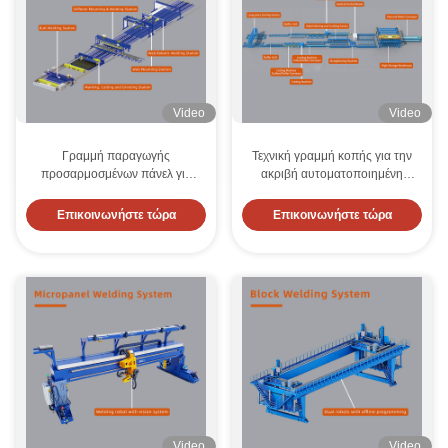
Video
Video
Γραμμή παραγωγής
Τεχνική γραμμή κοπής για την
προσαρμοσμένων πάνελ για
ακριβή αυτοματοποιημένη
ναυπηγική βιομηχανία ∙
κατασκευή προφίλ και την
Αυτοματοποιημένη
απρόσκοπτη ενσωμάτωση σε
Επικοινωνήστε τώρα
Επικοινωνήστε τώρα
συγκόλληση και κοπή
βιομηχανικές διαδικασίες
παραγωγής
Video
Video