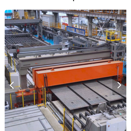
Μηχανή κοπής μεμβρανών
Γραμμή παραγωγής πινάκων υψηλής απόδοσης για την κατασκευή πλοίων
Τεχνική γραμμή παραγωγής πλήρως αυτόματου πίνακα ελέγχου για λεπτές πλάκες
Γραμμή Παραγωγής Υδραυλικού Μηχανικού Πίνακα για Μέσης-Παχύτητας Πλάκες
Γραμμή παραγωγής κυψελών τεχνολογίας υβριδικής συγκόλλησης laser-arc
Μονόπλευρη συγκόλληση σε πλάκες μεσαίου πάχους
1000W-30000W Βιομηχανική μηχανή laser LAS
Μηχανή κοπής λέιζερ LAAU


Μηχανή κοπής λέιζερ μεγάλου μεγέθους LAI
1000W-30000W Βιομηχανική μηχανή laser LAS
Μηχανή κοπής λέιζερ LAAU