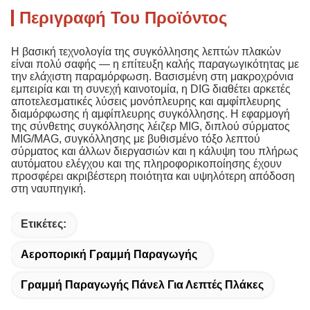
Περιγραφή Του Προϊόντος
Η βασική τεχνολογία της
συγκόλλησης λεπτών πλακών
είναι πολύ σαφής — η επίτευξη καλής παραγωγικότητας με
την ελάχιστη παραμόρφωση. Βασισμένη στη μακροχρόνια
εμπειρία και τη συνεχή καινοτομία, η DIG διαθέτει αρκετές
αποτελεσματικές λύσεις μονόπλευρης και αμφίπλευρης
διαμόρφωσης ή αμφίπλευρης συγκόλλησης. Η εφαρμογή
της σύνθετης συγκόλλησης λέιζερ MIG, διπλού σύρματος
MIG/MAG, συγκόλλησης με βυθισμένο τόξο λεπτού
σύρματος και άλλων διεργασιών και η κάλυψη του πλήρως
αυτόματου ελέγχου και της πληροφορικοποίησης έχουν
προσφέρει ακριβέστερη ποιότητα και υψηλότερη απόδοση
στη ναυπηγική.
Ετικέτες:
Αεροπορική Γραμμή Παραγωγής
Γραμμή Παραγωγής Πάνελ Για Λεπτές Πλάκες