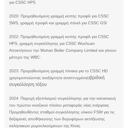
για CSSC HPS
2020: Προμηθευόμενη γραμμή κοπής προφίλ για CSSC
SWS, γραμμή προφίλ και γραμμή πάνελ για CSSC GSI
2022: Προμηθευόμενη γραμμή κοπής προφίλ για CSSC
HPS, γραμμή συγκόλλησης για CSSC Wuchuan
Αποκτήσουν την Wuhan Boiler Company Limited και γίνουν
μέτοχοι της WBC·
2023: Προμηθευόμενη γραμμή πίνακα για το CSSC HD
υβριδική
χρησιμοποιώντας ανεξάρτητα αναπτυγμένη
συγκόλληση τόξου
2024: Παροχή εξοπλισμού συγκόλλησης για την κατασκευή
του πρώτου κινεζικού πλοίου μεταφοράς νέας ενέργειας
Προμηθευθέντες σταθμοί συγκόλλησης υλικού FSW για τις
δεξαμενές αποθήκευσης των δορυφόρων εκτόξευσης
σεληνιακών ρυμουλκούμενων της Κίνας