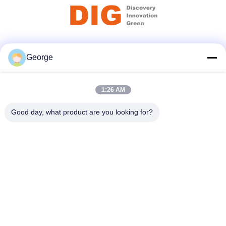
Κοινωνικά Μέσα
George
1:26 AM
Γρήγορη επικοινωνία
Good day, what product are you looking for?
Τηλεφώνημα
+86-027-59323151
Ηλεκτρονικό ταχυδρομείο
sales@dig-auto.com
Διεύθυνση
#5 Πρώτος δρόμος Fozuling, Ανατολική Ζώνη Ανάπτυξης
Νέας Τεχνολογίας της Λίμνης, Wuhan, επαρχία Hubei, Κίνα