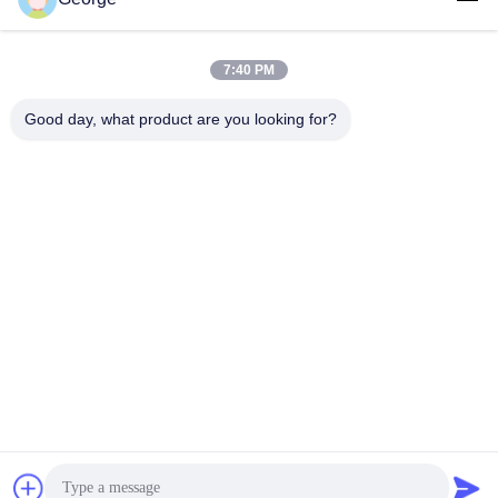
7:40 PM
Γρήγορη επικοινωνία
Good day, what product are you looking for?
Τηλεφώνημα
+86-027-59323151
Ηλεκτρονικό ταχυδρομείο
sales@dig-auto.com
Διεύθυνση
#5 Πρώτος δρόμος Fozuling, Ανατολική Ζώνη Ανάπτυξης
Νέας Τεχνολογίας της Λίμνης, Wuhan, επαρχία Hubei, Κίνα
Πολιτική απορρήτου
|
Sitemap
Κίνα Καλό Ποιότητα Αυτοματοποίηση συγκόλλησης Προμηθευτής.
2025-2026 DIG Automation Engineering (Wuhan) Co., Ltd Όλα.
Όλα τα δικαιώματα διατηρούνται.