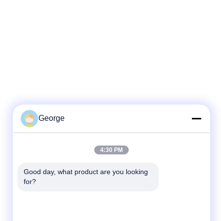
George
Γρήγορη επικοινωνία
4:30 PM
Τηλεφώνημα
Good day, what product are you looking 
+86-027-59323151
for?
Ηλεκτρονικό ταχυδρομείο
sales@dig-auto.com