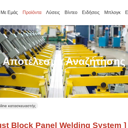
ά Με Εμάς
Προϊόντα
Λύσεις
Βίντεο
Ειδήσεις
Μπλογκ
Ε
Αποτέλεσμα Αναζήτησης
nline κατασκευαστής
t Block Panel Welding System ]