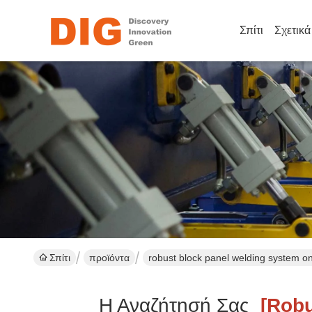
Σπίτι
Σχετικ
Σπίτι
προϊόντα
robust block panel welding system o
Η Αναζήτησή Σας
[robus