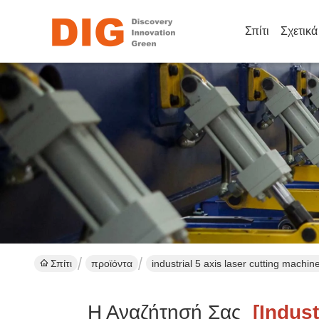
Σπίτι
Σχετικ
Σπίτι
προϊόντα
industrial 5 axis laser cutting machi
Η Αναζήτησή Σας
[industr