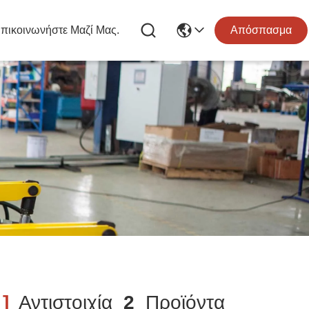
πικοινωνήστε Μαζί Μας.
Απόσπασμα
]
Αντιστοιχία
2
Προϊόντα