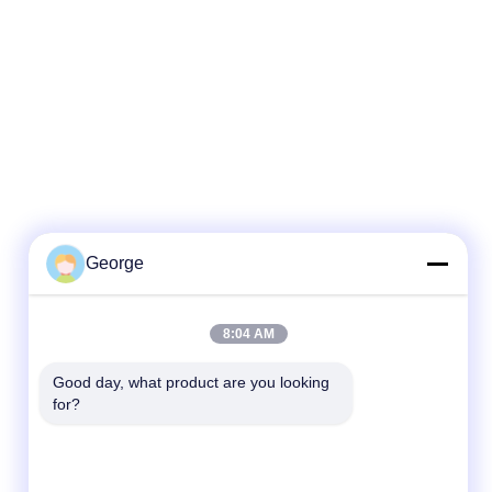
George
Γρήγορη επικοινωνία
8:04 AM
Τηλεφώνημα
Good day, what product are you looking 
+86-027-59323151
for?
Ηλεκτρονικό ταχυδρομείο
sales@dig-auto.com