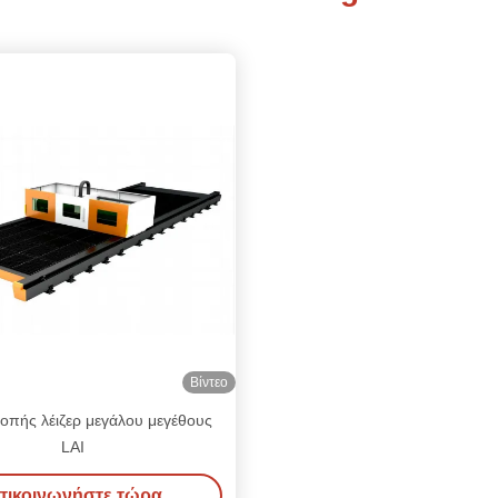
Βίντεο
οπής λέιζερ μεγάλου μεγέθους
LAI
πικοινωνήστε τώρα