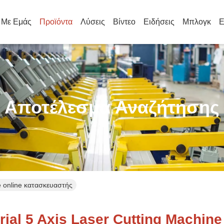
ά Με Εμάς
Προϊόντα
Λύσεις
Βίντεο
Ειδήσεις
Μπλογκ
Ε
Αποτέλεσμα Αναζήτησης
ne online κατασκευαστής
ial 5 Axis Laser Cutting Machine 